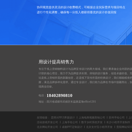
协同视觉提供灵活的设计收费模式，可根据企业实际需求与项目特点
进行个性化调整，确保每一分投入都获得最优的设计价值回报
用设计提高销售力
专注于线上营销物料设计与品牌宣传设计的两大领域。我们秉承做企业内部的
计部的核心理念，致力于为品牌提供长期、持续的设计服务，创造卓越价值。
论是线上营销所需的新颖创意，还是线下宣传所需的经典设计，我们都能精准
握，满足品牌多样化需求。通过专业设计，我们助力品牌在市场中脱颖而出，
现商业目标。
18402890810
电话：
地址：四川省成都市武侯区长益路蓝海office1201
友情链接：
昆明APPUI界面设计
上海电商视频剪辑公司
苏州手绘公司
上
活动游戏开发公司
上海手绘公司
数字乡村系统开发
长沙小程序开发制作
北京网站开发公司
成都PPT定制设计
北京支付宝小程序开发
贵阳网站SE