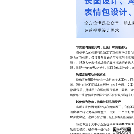
节奏感与情感共鸣：让设计有情绪驱动
微信平台的传播特性决定了宣传图不仅要“说清
潜力的宣传图，必须具备良好的节奏感与情感张
钮）、以及人物表情或场景的真实感来营造代入
影，搭配一句“每天20分钟，找回身体掌控感”
数据反馈驱动持续优化
微信宣传图设计绝非一次性的美术工作，而是
等。通过对比不同版本的设计（如主色调、文案长
微调背后，是对用户心理的深度洞察。因此，建
确保每一张微信宣传图设计都不仅仅是“看起来好
以价值为导向，构建长期品牌资产
当所有宣传图都围绕核心价值展开，它们不再
远比单次转化更有战略意义。例如，一个主打“极
牌深度绑定。这种心智占领，是任何短期促销都
我们专注于为中小企业提供专业的
微信宣传
轮驱动模式，确保每一份作品都能精准触达目标人