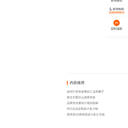
咨询热线
18402890810
回到顶部
内容推荐
如何打造有故事的工业风餐厅
推文长图怎么做更有效
品牌宣传册设计规划指南
IP衍生品定制设计多少钱
萌系风2D表情包设计多久完成