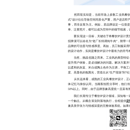
然而现实却是，当前市场上多数工业风餐饮品
式”设计往往导致空间同质化严重，用户进店即
事，而非反客为主。例如，若品牌设定一位曾是
单、泛黄照片，都可以成为空间中的细节线索，
要实现这一目标，关键在于将餐饮IP设计贯
招牌菜可以命名为“老厂长特调炖牛肉”，附带一
品牌的可信度与情感厚度。再如，员工制服采用
的设计动作，实则是餐饮IP设计中最有力的符号
当然，挑战也随之而来。工业风的典型特征—
提升用户体验，是必须解决的问题。解决方案并
以柔和的灰蓝、米白或陶土色作为主调，平衡工
度、高显色的氛围光，营造出从“生产现场”到“社
从长远来看，成熟的工业风餐饮IP设计，正在
体记忆与身份认同。当顾客拍照分享时，他们传
50%以上。同时，由于品牌形象高度统一且富有
我们长期专注于餐饮IP设计领域，深知每一家
一个触点。从概念策划到落地执行，全程提供
定
兼具美学张力与情感深度的完整体验系统。如果你正