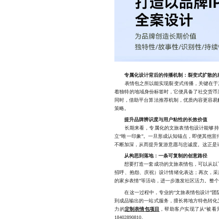
专属化设计背后的传播机制：裂变式扩散的
表情包之所以能实现裂变式传播，关键在于其“
着独特的地域身份标签时，它便具备了社交货币
同时，借助平台算法推荐机制，优质内容更容易
策略。
提升品牌辨识度与用户粘性的长效价值
长期来看，专属化的文旅表情包设计能够持续
立“唯一印象”。一旦形成认知锚点，即便其他
不断加深，从而提升复游意愿与忠诚度。这正是
从构思到落地：一条可复制的创意路径
想要打造一套成功的文旅表情包，可以从以下
招呼、抱怨、庆祝）设计情绪化表达；再次，采
的家乡表情”等活动，进一步激发社区活力。整个
在这一过程中，专业的“文旅表情包设计”团队
到成品输出的一站式服务，擅长将地方特色转化
力的
定制表情包项目
，帮助客户实现了从“被看
18402890810。