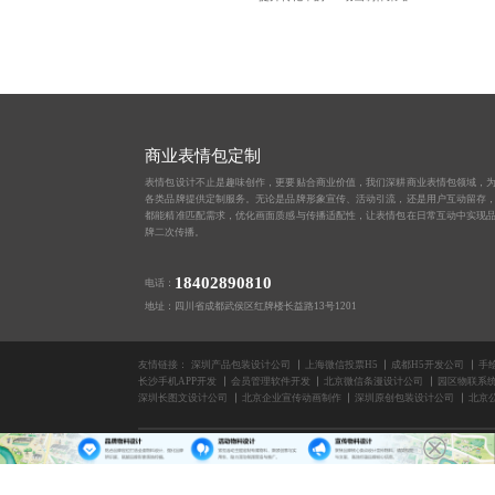
商业表情包定制
表情包设计不止是趣味创作，更要贴合商业价值，我们深耕商业表情包领域，
各类品牌提供定制服务。无论是品牌形象宣传、活动引流，还是用户互动留存
都能精准匹配需求，优化画面质感与传播适配性，让表情包在日常互动中实现
牌二次传播。
18402890810
电话：
地址：四川省成都武侯区红牌楼长益路13号1201
友情链接：
深圳产品包装设计公司
上海微信投票H5
成都H5开发公司
手
长沙手机APP开发
会员管理软件开发
北京微信条漫设计公司
园区物联系
深圳长图文设计公司
北京企业宣传动画制作
深圳原创包装设计公司
北京
版权所有2014-2025 成都蓝橙互动科技有限公司
上海H5游戏开发公司
APP设计公司
上海直播营销游戏定制
IP优化设计
福州拍照
杭州H5互动游戏开发
唐山网站SEO优化公司
沈阳百度SEO公司
APP运营游戏定制