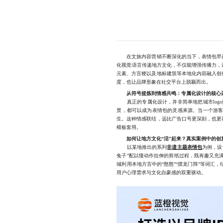
在文旅内容营销不断深化的当下，表情包早已
化视觉语言传递地方文化，不仅能增强传播力，
元素、方言梗以及地标建筑等本地化内容融入创
度，也让品牌形象在社交平台上脱颖而出。
从符号提炼到情感共鸣：专属化设计的核心
真正的专属化设计，并非简单地把城市logo
景，都可以成为表情包的灵感来源。当一个游客
生。这种情感联结，远比广告口号更深刻，也更
模板套用。
如何让地方文化“活”起来？真实案例中的创
以某地推出的系列
非遗主题表情包
为例，设
兔子”配以慢动作拉伸的剪纸过程，既有趣又充
城利用本地方言中的“憨憨”“摆龙门阵”等词
用户心理需求与文化自豪感的双重驱动。